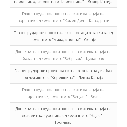
варовник од лежиштето “Корешница” – Демир Капија
Главен рударски проект за експлоатација на
варовник од лежиштето “Камен Дол” – Кавадраци
Главен рударски проект за експлоатација на глина од
лежиштето “Миладиновци” – Скопје
Дополнителен рударски проект за експлоатација на
базалт од лежиштето “Зебрњак” – Куманово
Главен рударски проект за експлоатација на дијабаз
од лежиштето “Корешница” – Демир Капија
Главен рударски проект за експлоатација на
варовник од лежиштето “Венуле” – Велес
Дополнителен рударски проект за експлоатација на
доломитска суровина од лежиштето “Чајле” –
Гостивар