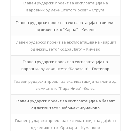
Главен рударски проект за експлоатација на
варовник од лежиштето “Локов” – Струга
Главен рударски проект за експлоатација на риолит
од лежиштето “Карпа” – Кичево
Главен рударски проект за експлоатација на кварцит
од лежиштето “Кодра Лаго” – Кичево
Главен рударски проект за експлоатација на
варовник од лежиштето “Караташ” – Гостивар
Главен рударски проект за експлоатација на глина од
лежиштето “Пара Нива” -Велес
Главен рударски проект за експлоатација на базалт
од лежиштето “Зебрњак” -Куманово
Главен рударски проект за експлоатација на дијабаз
од лежиштето “Оризари ” -Куманово