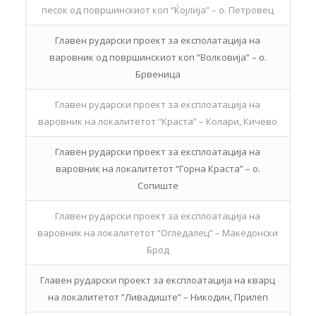
песок од површинскиот коп “Ќојлија” – о. Петровец
Главен рударски проект за експолатација на
варовник од површинскиот коп “Волковија” – о.
Брвеница
Главен рударски проект за експлоатација на
варовник на локалитетот “Краста” – Колари, Кичево
Главен рударски проект за експлоатација на
варовник на локалитетот “Горна Краста” – о.
Сопиште
Главен рударски проект за експлоатација на
варовник на локалитетот “Огледалец” – Македонски
Брод
Главен рударски проект за експлоатација на кварц
на локалитетот “Ливадиште” – Никодин, Прилеп