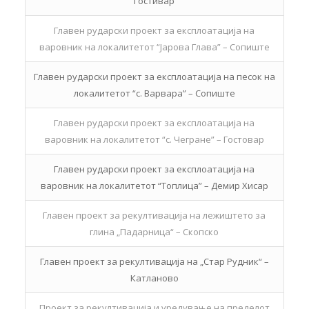
Гостивар
Главен рударски проект за експлоатација на
варовник на локалитетот “Јарова Глава” – Сопиште
Главен рударски проект за експлоатација на песок на
локалитетот “с. Варвара” – Сопиште
Главен рударски проект за експлоатација на
варовник на локалитетот “с. Чегране” – Гостовар
Главен рударски проект за експлоатација на
варовник на локалитетот “Топлица” – Демир Хисар
Главен проект за рекултивација на лежиштето за
глина „Падарница“ – Скопско
Главен проект за рекултивација на „Стар Рудник“ –
Катланово
Проект за рекултивација и уредување на пределот