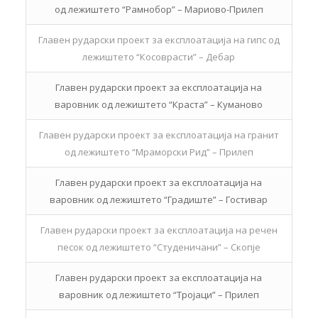
од лежиштето “Рамнобор” – Мариово-Прилеп
Главен рударски проект за експлоатација на гипс од
лежиштето “Косоврасти” – Дебар
Главен рударски проект за експлоатација на
варовник од лежиштето “Краста” – Куманово
Главен рударски проект за експлоатација на гранит
од лежиштето “Мраморски Рид” – Прилеп
Главен рударски проект за експлоатација на
варовник од лежиштето “Градиште” – Гостивар
Главен рударски проект за експлоатација на речен
песок од лежиштето “Студеничани” – Скопје
Главен рударски проект за експлоатација на
варовник од лежиштето “Тројаци” – Прилеп