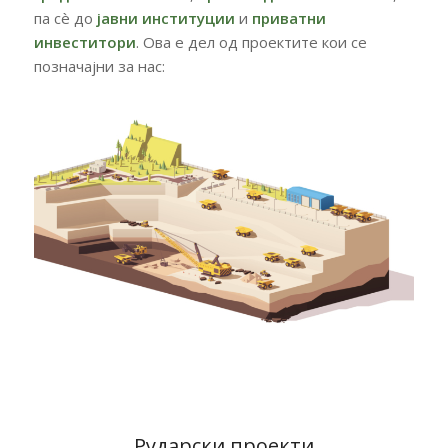
па
сè
до
јавни
институции
и
приватни
инвеститори
. Ова е дел од проектите кои се
позначајни за нас:
Рударски проекти