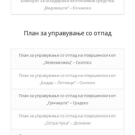
Елаборат за складирање експлозивни средства
„Видовиште“ – Кочанско
План за управување со отпад
План за управување со отпад на површински коп
„Зелениковец“ – Скопско
План за управување со отпад на површински коп
„Бадар – Летевци“ – Скопско
План за управување со отпад на површински коп
„Грнчиште“ – Градско
План за управување со отпад на површински коп
„Остра Чука“ – Долнени