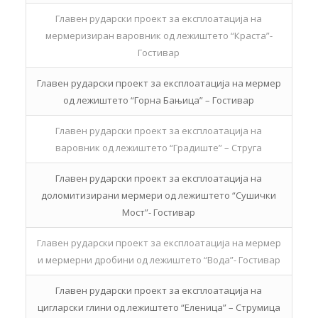
Главен рударски проект за експлоатација на
мермеризиран варовник од лежиштето “Краста”-
Гостивар
Главен рударски проект за експлоатација на мермер
од лежиштето “Горна Бањица” – Гостивар
Главен рударски проект за експлоатација на
варовник од лежиштето “Градиште” – Струга
Главен рударски проект за експлоатација на
доломитизирани мермери од лежиштето “Сушички
Мост”- Гостивар
Главен рударски проект за експлоатација на мермер
и мермерни дробини од лежиштето “Вода”- Гостивар
Главен рударски проект за експлоатација на
цигларски глини од лежиштето “Еленица” – Струмица