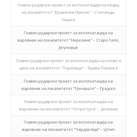
Главен рударски проект за експлоатација на кварц
на локалитетот “Кравечки Присок” – Степанци,
Чашка
Главен рударски проект за експлоатација на
варовник на локалитетот “Нерезине” – Старо Село,
Јегуновце
Главен рударски проект за експлоатација на олово и
цинк на локалитетот “Тораница” – Крива Паланка
Главен рударски проект за експлоатација на
варовник на локалитетот “Грнчиште” – Градско
Главен рударски проект за експлоатација на
варовник на локалитетот “Остра Чука” – Долнени
Главен рударски проект за експлоатација на
варовник на локалитетот “Чардаклија” – Штип