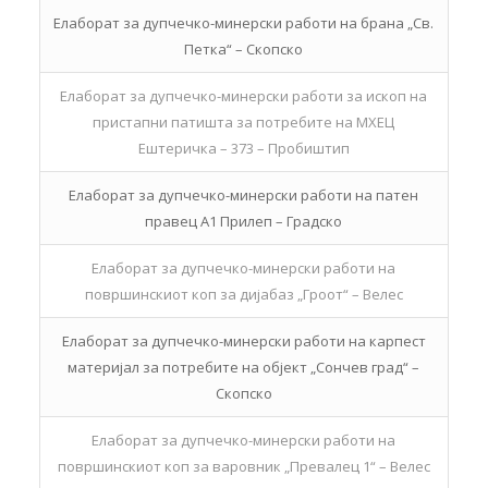
Елаборат за дупчечко-минерски работи на брана „Св.
Петка“ – Скопско
Елаборат за дупчечко-минерски работи за ископ на
пристапни патишта за потребите на МХЕЦ
Ештеричка – 373 – Пробиштип
Елаборат за дупчечко-минерски работи на патен
правец А1 Прилеп – Градско
Елаборат за дупчечко-минерски работи на
површинскиот коп за дијабаз „Гроот“ – Велес
Елаборат за дупчечко-минерски работи на карпест
материјал за потребите на објект „Сончев град“ –
Скопско
Елаборат за дупчечко-минерски работи на
површинскиот коп за варовник „Превалец 1“ – Велес