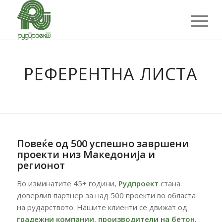
РЕФЕРЕНТНА ЛИСТА
Повеќе
од
500
успешно
завршени
проекти
низ
Македонија и
регионот
Во
изминатите
45+
години,
Рудпроект
стана
доверлив
партнер
за
над
500
проекти
во
областа
на
рударството
.
Нашите
клиенти
се
движат
од
градежни
компании
,
производители на бетон
,