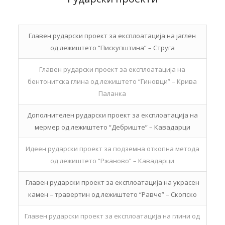
Главен рударски проект за експлоатација на јаглен
од лежиштето “Пискупштина” – Струга
Главен рударски проект за експлоатација на
бентонитска глина од лежиштето “Гиновци” – Крива
Паланка
Дополнителен рударски проект за експлоатација на
мермер од лежиштето “Дебриште” – Кавадарци
Идеен рударски проект за подземна откопна метода
од лежиштето “Ржаново” – Кавадарци
Главен рударски проект за експлоатација на украсен
камен – травертин од лежиштето “Равче” – Скопско
Главен рударски проект за експлоатација на глини од