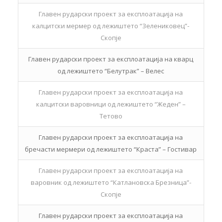
Главен рударски проект за експлоатација на
калцитски мермер од лежиштето “Зелениковец”-
Скопје
Главен рударски проект за експлоатација на кварц
од лежиштето “Белутрак” – Велес
Главен рударски проект за експлоатација на
калцитски варовници од лежиштето “Жеден” –
Тетово
Главен рударски проект за експлоатација на
бречасти мермери од лежиштето “Краста” – Гостивар
Главен рударски проект за експлоатација на
варовник од лежиштето “Катлановска Брезница”-
Скопје
Главен рударски проект за експлоатација на