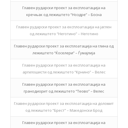
Главен рударски проект за експлоатација на
кречњак од лежиштето “Ноздре” – Босна
Главен рударски проект за експлоатација на јаглен
од лежиштето “Неготино” – Неготино
Главен рударски проект за експлоатација на глина од
лежиштето “Ќоселери” – Ѓумајлија
Главен рударски проект за експлоатација на
аргилошисти од лежиштето “Крнино” – Велес
Главен рударски проект за експлоатација на
гранодиорит од лежиштето “Теово” – Велес
Главен рударски проект за експлоатација на доломит
од лежиштето “Брест” – Македонски Брод
Главен рударски проект за експлоатација на