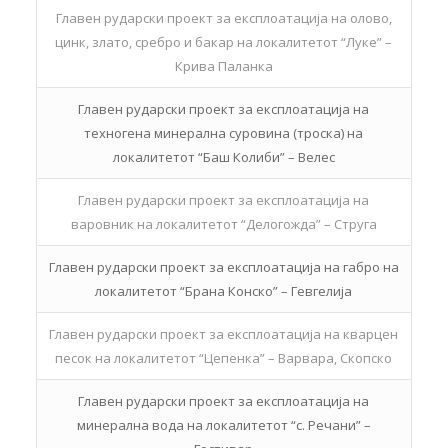
Главен рударски проект за експлоатација на олово,
цинк, злато, сребро и бакар на локалитетот “Луке” –
Крива Паланка
Главен рударски проект за експлоатација на
техногена минерална суровина (троска) на
локалитетот “Баш Колиби” – Велес
Главен рударски проект за експлоатација на
варовник на локалитетот “Делогожда” – Струга
Главен рударски проект за експлоатација на габро на
локалитетот “Брана Конско” – Гевгелија
Главен рударски проект за експлоатација на кварцен
песок на локалитетот “Цепенка” – Варвара, Скопско
Главен рударски проект за експлоатација на
минерална вода на локалитетот “с. Речани” –