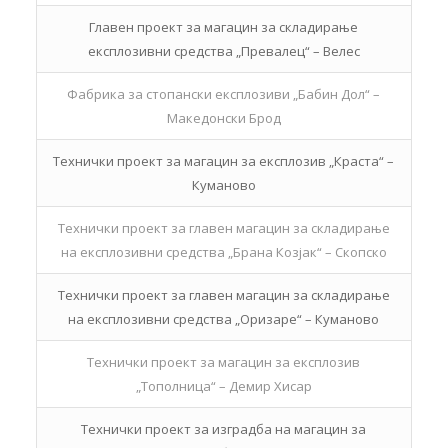
Главен проект за магацин за складирање
експлозивни средства „Превалец“ – Велес
Фабрика за стопански експлозиви „Бабин Дол“ –
Македонски Брод
Технички проект за магацин за експлозив „Краста“ –
Куманово
Технички проект за главен магацин за складирање
на експлозивни средства „Брана Козјак“ – Скопско
Технички проект за главен магацин за складирање
на експлозивни средства „Оризаре“ – Куманово
Технички проект за магацин за експлозив
„Тополница“ – Демир Хисар
Технички проект за изградба на магацин за