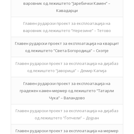
варовник од лежиштето “Јаребички Камен” –
Кавадарци
Главен рударски проект за експлоатација на
варовник од лежиштето “Нерезине” – Тетово
Главен рударски проект за експлоатација на кварцит
од лежиштето “Света Богородица” – Скопје
Главен рударски проект за експлоатација на дијабаз
од лежиштето “Јаворица” – Демир Капија
Главен рударски проект за експлоатација на
градежен камен-мермер од лежиштето “Татарли
Чука” – Валандово
Главен рударски проект за експлоатација на дијабаз
од лежиштето “Ѓопчели” – Дојран
Главен рударски проект за експлоатација на мермер