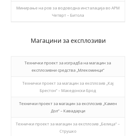
Минирање на ров за водоводна инсталација во АРМ
Четврт – Битола
Магацини за експлозиви
Технички проект за изградба на магацин за
експлозивни средства „Млекоминци“
Технички проект за магацин за експлозив „Кај
Брестон“ – Македонски Брод
Технички проект за магацин за експлозив „Камен
Дол“ – Кавадарци
Технички проект за магацин за експлозив „Белица“ –
Струшко