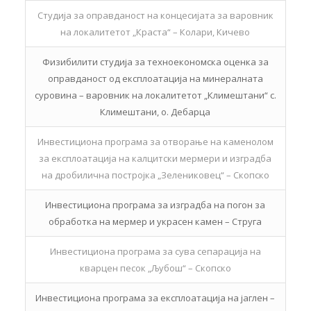
Студија за оправданост на концесијата за варовник
на локалитетот „Краста“ – Колари, Кичево
Физибилити студија за техноекономска оценка за
оправданост од експлоатација на минералната
суровина – варовник на локалитетот „Климештани“ с.
Климештани, о. Дебарца
Инвестициона програма за отворање на каменолом
за експлоатација на калцитски мермери и изградба
на дробилична постројка „Зелениковец“ – Скопско
Инвестициона програма за изградба на погон за
обработка на мермер и украсен камен – Струга
Инвестициона програма за сува сепарација на
кварцен песок „Љубош“ – Скопско
Инвестициона програма за експлоатација на јаглен –