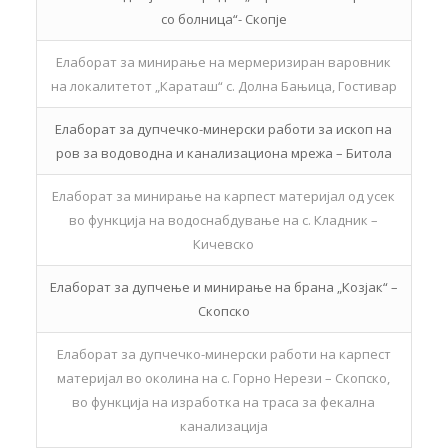
со болница“- Скопје
Елаборат за минирање на мермеризиран варовник
на локалитетот „Караташ“ с. Долна Бањица, Гостивар
Елаборат за дупчечко-минерски работи за ископ на
ров за водоводна и канализациона мрежа – Битола
Елаборат за минирање на карпест материјал од усек
во функција на водоснабдување на с. Кладник –
Кичевско
Елаборат за дупчење и минирање на брана „Козјак“ –
Скопско
Елаборат за дупчечко-минерски работи на карпест
материјал во околина на с. Горно Нерези – Скопско,
во функција на изработка на траса за фекална
канализација