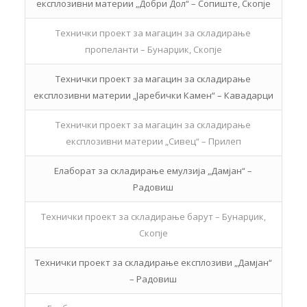
експлозивни материи „Добри Дол“ – Сопиште, Скопје
Технички проект за магацин за складирање
пропеланти – Бунарџик, Скопје
Технички проект за магацин за складирање
експлозивни материи „Јаребички Камен“ – Кавадарци
Технички проект за магацин за складирање
експлозивни материи „Сивец“ – Прилеп
Елаборат за складирање емулзија „Дамјан“ –
Радовиш
Технички проект за складирање барут – Бунарџик,
Скопје
Технички проект за складирање експлозиви „Дамјан“
– Радовиш