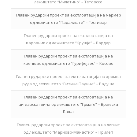
лежиштето “Милетино” – Тетовско
Главен рударски проект за експлоатација на мермер
од лежиштето “Падалиште” – Гостивар
Главен рударски проект за експлоатација на
варовник од лежиштето “Крушје” – Вардар
Главен рударски проект за експлоатација на
кречњак од лежиштето “Гурифејзес” – Косово
Главен рударски проект за експлоатација на хромна
руда од лежиштето “Витина Падина” – Радуша
Главен рударски проект за експлоатација на
цигларска глина од лежиштето “Грмаѓе” – Врањска
Бања
Главен рударски проект за експлоатација на лигнит
од лежиштето “Мариово-Манастир” – Прилеп