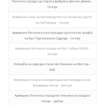
Погонска зграда од старата фабрика Цветан Димов –
Скопје
Фабричка хала за производство на сокови во кругот
на АД Пивара – Скопје
Армирано-бетонска конструкција од хотел во градба
на бул. Партизански Одреди – Скопје
Армирано-бетонска зграда на бул. Србија (ФОН) –
Скопје
Изведба на одводен тунел во близина на Мостар –
БИХ
Минирање на ров за водоводна инсталација на ул.
Владимир Назор – Битола
Армирано бетонска зграда во близина на градски
пазар – Дебар