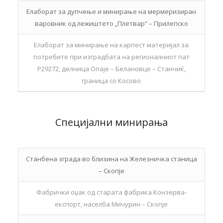
Елаборат за дупчење и минирање на мермеризиран
варовник од лежиштето „Плетвар“ – Прилепско
Елаборат за минирање на карпест материјал за
потребите при изградбата на регионалниот пат
Р29272, делница Опаје – Белановце – Станчиќ,
граница со Косово
Специјални минирања
Станбена зграда во близина на Железничка станица
– Скопје
Фабрички оџак од старата фабрика Конзерва-
експорт, населба Мичурин – Скопје