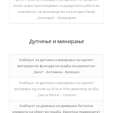
после трајно престанување со рударските работи во
комплексот за производство на катоден бакар
„Казандол“ – Валандово
Дупчење и минирање
Елаборат за дупчење и минирање на карпест
материјал во функција на градба на шумски пат
„Биса“ – Богомила – Велешко
Елаборат за дупчење и минирање на карпест
материјал од стопи за 35 kv и 10 kv далновод за ХЕЦ
„Света Петка“ – Скопско
Елаборат за уривање на армирано-бетонски
елементи од објект во градба „Европски Универзитет