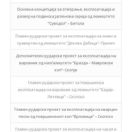
Основна концепција за отворање, експлоатација и
развој на подинска јагленова серија од лежиштето
“Суводол” – Битола
Главен рударски проект за експлоатација на оникс и
травертин од лежиштето “Декова Дабица”- Прилеп
Дополнителен рударски проект за експлоатација на
варовник од наоѓалиштето “Бразда – Мавровски
коп”- Скопје
Главен рударски проект за површинска
експлоатација на варовник од лежиштето “Бадар-
Летевци” – Скопско
Главен рударски проект за експлоатација на кварцен
песок од површинскиот коп “Врловица” – Скопско
Главен рударски проект за експлоатација на чакал и