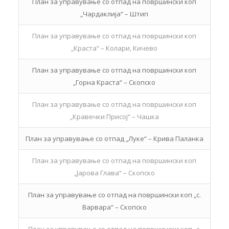
План за управување со отпад на површински коп
„Чардаклија“ – Штип
План за управување со отпад на површински коп
„Краста“ – Колари, Кичево
План за управување со отпад на површински коп
„Горна Краста“ – Скопско
План за управување со отпад на површински коп
„Кравечки Присој“ – Чашка
План за управување со отпад „Луке“ – Крива Паланка
План за управување со отпад на површински коп
„Јарова Глава“ – Скопско
План за управување со отпад на површински коп „с.
Варвара“ – Скопско
План за управување со отпад на површински коп „с.