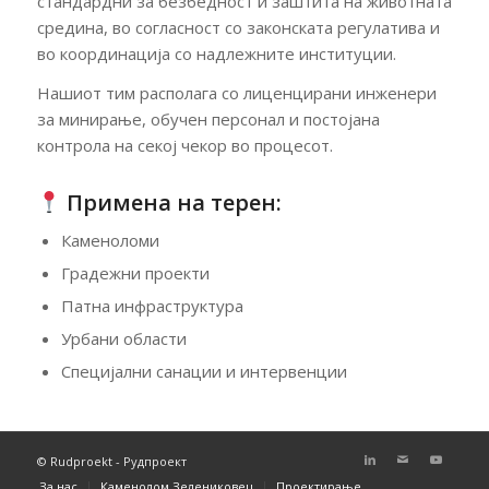
стандардни за безбедност и заштита на животната
средина, во согласност со законската регулатива и
во координација со надлежните институции.
Нашиот тим располага со лиценцирани инженери
за минирање, обучен персонал и постојана
контрола на секој чекор во процесот.
Примена на терен:
Каменоломи
Градежни проекти
Патна инфраструктура
Урбани области
Специјални санации и интервенции
© Rudproekt - Рудпроект
За нас
Каменолом Зелениковец
Проектирање