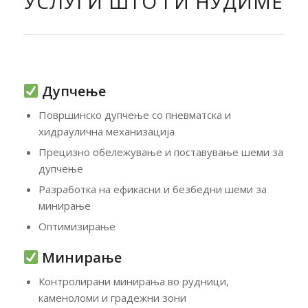
УСЛУГИ ШТО ГИ НУДИМЕ
Дупчење
Површинско дупчење со пневматска и
хидраулична механизација
Прецизно обележување и поставување шеми за
дупчење
Разработка на ефикасни и безбедни шеми за
минирање
Оптимизирање
Минирање
Контролирани минирања во рудници,
каменоломи и градежни зони