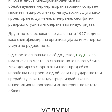
и посветеност, специјализирани сме во
обезбедување мермеризиран варовник со врвен
квалитет и широк спектар на рударски услуги како
проектирање, дупчење, минирање, сеопфатни
рударски студии и експертизи во индустријата.
Друштвото е основано во далечната 1977 година,
како специјализирана организација за инженерски
услуги во рударството.
Од своето основање па сé до денес,
РУДПРОЕКТ
има значајно место во стопанството на Република
Македонија со својата активност пред сé со
изработка на проекти од областа на рударството и
преработувачката индустрија, изработка на
инвестициони програми и инженеринг во истата
област.
УСЛУГИ