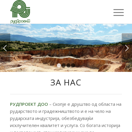
Next
1
2
3
4
ЗА НАС
РУДПРОЕКТ ДОО
– Скопје е друштво од областа на
рударството и градежништвото и е на чело на
рударската индустрија, обезбедувајќи
исклучителен квалитет и услуга. Со богата историја